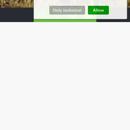
Only technical
Allow
Offerte e pacchetti
imbattibili per un
soggiorno in Val
Gardena
Non perdetevi le vantaggiose offerte e i pacchetti
vacanza dell'Hotel Piccolo e pregustate la vostra
vacanza su due ruote sui monti pallidi della Val
Gardena.